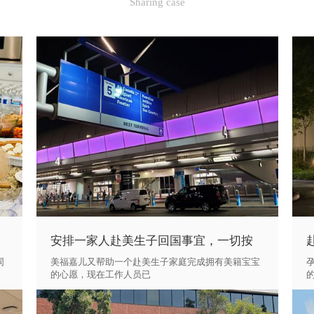
Sharing case
安排一家人赴美生子回国事宜，一切按
计划顺利完成！
同
美福嘉儿又帮助一个赴美生子家庭完成拥有美籍宝宝
的心愿，现在工作人员已