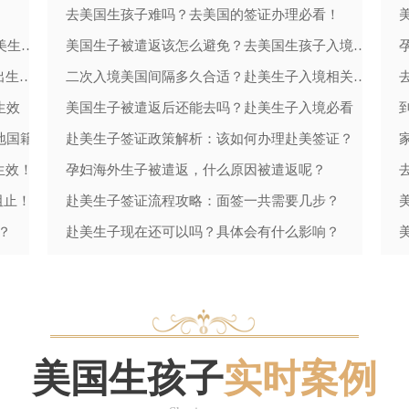
去美国生孩子难吗？去美国的签证办理必看！
特朗普关税败诉 + 出生公民权博弈升级，赴美生子再添利好信号！
美国生子被遣返该怎么避免？去美国生孩子入境必看！
特朗普“炮轰”美最高法院：关税受挫后预测出生公民权案裁决
二次入境美国间隔多久合适？赴美生子入境相关攻略
生效
美国生子被遣返后还能去吗？赴美生子入境必看
地国籍
赴美生子签证政策解析：该如何办理赴美签证？
生效！
孕妇海外生子被遣返，什么原因被遣返呢？
阻止！
赴美生子签证流程攻略：面签一共需要几步？
？
赴美生子现在还可以吗？具体会有什么影响？
美籍
7步搞定入境通关，顺顺利利赴美产子
美国生孩子
实时案例