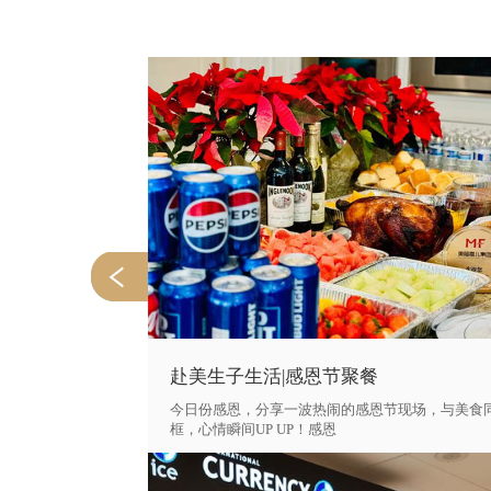
医疗账单如
赴美生子生活|感恩节聚餐
花销进行估算。
今日份感恩，分享一波热闹的感恩节现场，与美食
框，心情瞬间UP UP！感恩