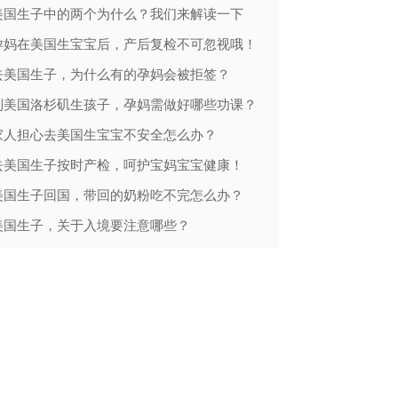
美国生子中的两个为什么？我们来解读一下
特朗普访华：
孕妈在美国生宝宝后，产后复检不可忽视哦！
去美国生子，为什么有的孕妈会被拒签？
到美国洛杉矶生孩子，孕妈需做好哪些功课？
赴美生子利好
家人担心去美国生宝宝不安全怎么办？
美法院叫停特
去美国生子按时产检，呵护宝妈宝宝健康！
美国最高院裁
美国生子回国，带回的奶粉吃不完怎么办？
重磅："川普
美国生子，关于入境要注意哪些？
特朗普2.0
关于美国生子入境的那些疑问？为你解答
懂王上台后，