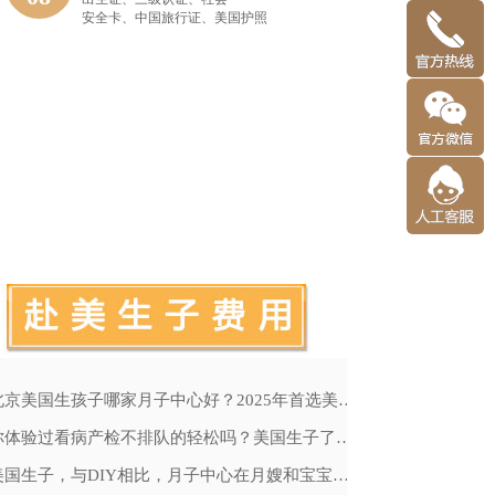
安全卡、中国旅行证、美国护照
北京美国生孩子哪家月子中心好？2025年首选美福嘉儿
出生公民权胜
你体验过看病产检不排队的轻松吗？美国生子了解一下
透过特朗普总
美国生子，与DIY相比，月子中心在月嫂和宝宝证件上更占绝对优势