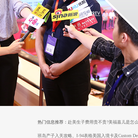
热门信息推荐：
赴美生子费用贵不贵?美福嘉儿是怎么
班岛产子入关攻略
、
I-94表格美国入境卡及Custom Dec