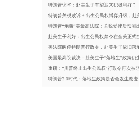
来解读一下
特朗普访华：赴美生子有望迎来积极利好？
不可忽视哦！
被拒签？
好哪些功课？
赴美生子利好：出生公民权禁令在全美正式
么办？
美法院叫停特朗普行政令，赴美生子依旧落
宝宝健康！
美国最高院裁决：赴美生子“落地生”政策仍
完怎么办？
重磅："川普终止出生公民权"行政令再次被
？
特朗普2.0时代：落地生政策是否会发生改变
为你解答
懂王上台后，赴美生子能否顺利入境给孩子