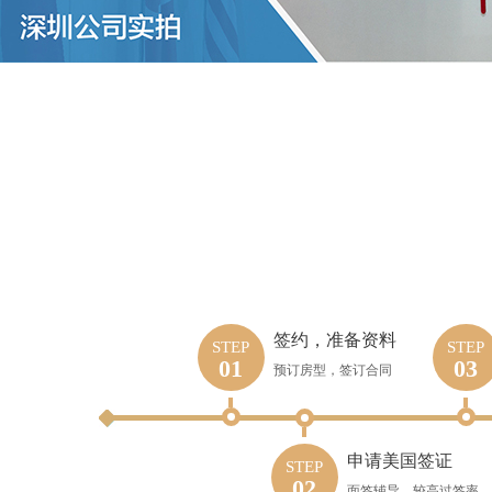
签约，准备资料
STEP
STEP
01
03
预订房型，签订合同
申请美国签证
STEP
02
面签辅导，较高过签率