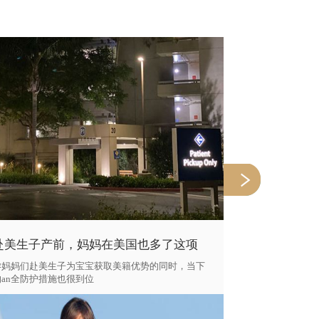
赴美生子产前，妈妈在美国也多了这项
美国月子中
检查
火锅
孕妈妈们赴美生子为宝宝获取美籍优势的同时，当下
近期在洛杉矶美
的an全防护措施也很到位
也感受到冷空气