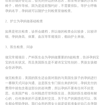
在前台做好登记后，会先到旁边的休息区，那里有舒服的沙发和
椅子，稍作等候。因为是提前预约好，不需要排队。等护士呼唤
孕妈名字，孕妈就可以随护士到检查室做检查。
2、护士为孕妈做基础检查
如果是初次检查，诊所会建档，所以做的检查会比较多，比较详
细。孕妈身高、体重、血压等常规项目，都由护士来做。
3、医生检查、问诊
做完常规项目，产科医生会为孕妈做重要的B超检查，告诉孕妈宝
宝的生长状况。而且美国医生是不避讳宝宝性别的，男孩女孩都
会告诉孕妈。
做完检查后，美国的医生还会面对面的与美国生孩子的孕妈进行
一番聊天式问诊沟通。这是医生专门留出来的时间，孕妈支付的
费用中就包含着这部分的咨询费，所以孕妈不要有任何不好意
思。在美国产检，任何顾虑尽管和医生说，美国的医生都很有耐
心的，任何身体的不适要及时交流，关于生产的困惑也可以，医
生都会帮助孕妈。我们会所的周女士就是提前准备好自己在孕期