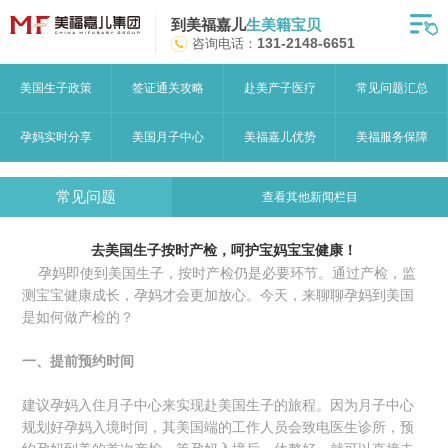
到美福嘉儿
生美籍宝贝
首页
咨询电话：
131-2148-6651
月子中心
美国生子政策
签证通关攻略
赴美产子医疗
常见问题汇总
美福嘉儿优势
孕妈实时分享
美国月子中心
美福嘉儿优势
美福服务保障
赴美流程
常见问题
查看其他新闻栏目
月子中心服务
去美国生子按时产检，呵护宝妈宝宝健康！
宝妈见证
孕妈即使到美国生子，按时产检仍是必要环节。通过产检，监
测宝宝健康成长，孕妈才会更加放心。今天，来聊聊孕妈到美国
赴美攻略
是如何做产检的？
赴美生子问答
一、提前预约时间
关于美福嘉儿
建议孕妈入住月子中心来实现赴美国生子的旅程。因为月子中心
规划好孕妈入境时间，其美国端的工作人员会致电医生诊所，预