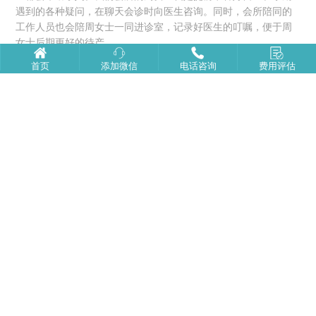
遇到的各种疑问，在聊天会诊时向医生咨询。同时，会所陪同的
工作人员也会陪周女士一同进诊室，记录好医生的叮嘱，便于周
女士后期更好的待产。
首页
添加微信
电话咨询
费用评估
以上是给大家介绍的
按时产检，呵护宝妈宝宝健康！
，
去美国生子
我们美福嘉儿专注赴美生子咨询服务！为中国家庭提供赴美生子
前期咨询、美国签证办理、美国待产、美宝回国后续服务等咨询
服务，已成功服务数千名中国妈妈赴美生子。
推荐阅读
如何识别正规美国月子中心，从哪里能看出来
美国生子时长与在美国期间的注意事项
去美国生孩子保险购买指南
去美国生小孩入境被拒的几大原因