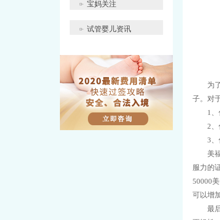
宝妈关注
试管婴儿资讯
为了不
子。对
1、你
2、你
3、你
美福嘉
服力的
5000
可以增
最后，