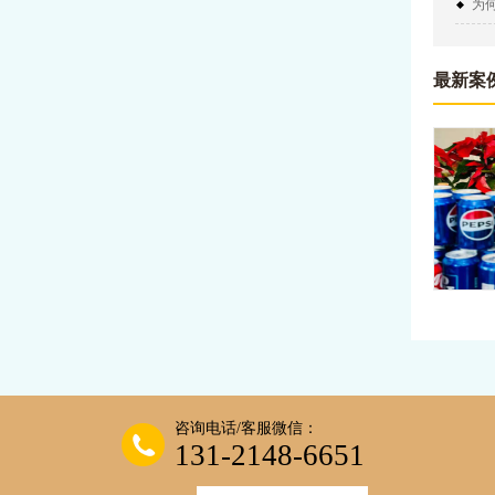
为
最新案
赴美
今日份感
食同框，
咨询电话/客服微信：
131-2148-6651