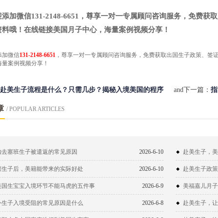
。
迎添加微信131-2148-6651，尊享一对一专属顾问咨询服务，免
资料哦！在线链接美国月子中心，海量案例视频分享！
添加微信
131-2148-6651
，尊享一对一专属顾问咨询服务，免费获取​出国生子政策、签
海量案例视频分享！
赴美生子流程是什么？只需几步？揭秘入境美国的程序
and下一篇：
指
章
/ POPULAR ARTICLES
胎去塞班生子被遣返的常见原因
2026-6-10
赴美生子，美
湾生子后，美籍能带来的实际好处
2026-6-10
赴美生子政策
美国生宝宝入境环节不能马虎的五件事
2026-6-9
美福嘉儿月子
外生子入境受阻的常见原因是什么
2026-6-8
赴美生子，让