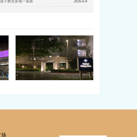
孩子教育多铺一条路
2026-6-8
国事
赴美生子产前，妈妈在美国
成！
也多了这项检查
有美籍
孕妈妈们赴美生子为宝宝获取美籍优势的同时，
口…
当下的an全防护措施也很到位。通常，赴美生…
广场