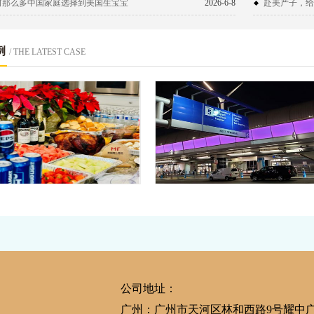
何那么多中国家庭选择到美国生宝宝
2026-6-8
赴美产子，给
例
/ THE LATEST CASE
生子生活|感恩节聚餐
安排一家人赴美生子回
恩，分享一波热闹的感恩节现场，与美
宜，一切按计划顺利完
心情瞬间UP UP！感恩每一口味道，
美福嘉儿又帮助一个赴美生子家庭完成拥
那…
宝宝的心愿，现在工作人员已经把一家三
公司地址：
广州：广州市天河区林和西路9号耀中