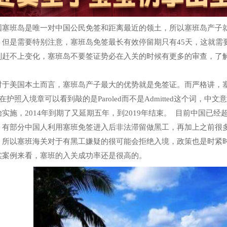
班岛是唯一对中国公民免签和距离最近的领土，所以塞班岛产子就
。但是需要特别注意，塞班岛免签最长有效停留期只有45天，这就需
划赶不上变化，塞班岛不要签证势必在入关的时候有更多的审查，了
美国本土而言，塞班岛产子最大的优势就是免签证。而严格讲，塞
le，在护照入境章可以看到敲的是Paroled而不是Admitted这个词，中文
实施，2014年到期了又延期五年，到2019年结束。 目前中国已
，有部分中国人利用塞班免签进入后非法滞留做黑工，再加上之前很
，所以塞班海关对于有黑工嫌疑的很可能会拒绝入境，政策也是时紧
实案例来看，塞班的入关成功率还是很高的。