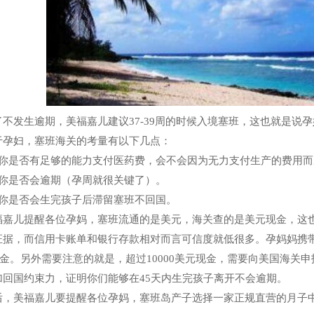
发生逾期，美福嘉儿建议37-39周的时候入境塞班，这也就是说
于孕妇，塞班海关的考量有以下几点：
是否有足够的能力支付医药费，会不会因为无力支付生产的费用而
是否会逾期（孕周就很关键了）。
是否会生完孩子后滞留塞班不回国。
儿提醒各位孕妈，塞班流通的是美元，海关查的是美元现金，这也
证据，而信用卡账单和银行存款相对而言可信度就低很多。孕妈妈携带现
0美金。另外需要注意的就是，超过10000美元现金，需要向美国海
加回国约束力，证明你们能够在45天内生完孩子离开不会逾期。
美福嘉儿要提醒各位孕妈，塞班岛产子选择一家正规直营的月子中