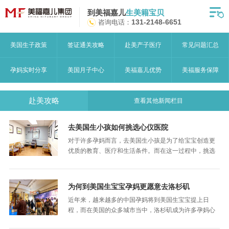
到美福嘉儿
生美籍宝贝
首页
咨询电话：
131-2148-6651
月子中心
美国生子政策
签证通关攻略
赴美产子医疗
常见问题汇总
美福嘉儿优势
孕妈实时分享
美国月子中心
美福嘉儿优势
美福服务保障
赴美流程
赴美攻略
查看其他新闻栏目
月子中心服务
去美国生小孩如何挑选心仪医院
宝妈见证
对于许多孕妈而言，去美国生小孩是为了给宝宝创造更
优质的教育、医疗和生活条件。而在这一过程中，挑选
赴美攻略
一家满意的医院至关重要，它关乎着母婴的健康与安
全，也影响着整个生娃体验，下面本文将从环境、距…
赴美生子问答
为何到美国生宝宝孕妈更愿意去洛杉矶
近年来，越来越多的中国孕妈将到美国生宝宝提上日
关于美福嘉儿
程，而在美国的众多城市当中，洛杉矶成为许多孕妈心
中的首选之地，美国明明有那么多的城市，为何到美国