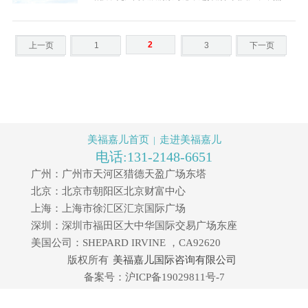
而，相较于已婚人士，未婚孕妈办理美国签证的难度更
大，因其身份较为敏感，签证官往往会担忧其有移民…
2
上一页
1
3
下一页
美福嘉儿首页
走进美福嘉儿
|
电话:131-2148-6651
广州：广州市天河区猎德天盈广场东塔
北京：北京市朝阳区北京财富中心
上海：上海市徐汇区汇京国际广场
深圳：深圳市福田区大中华国际交易广场东座
美国公司：SHEPARD IRVINE ，CA92620
版权所有
美福嘉儿国际咨询有限公司
备案号：沪ICP备19029811号-7