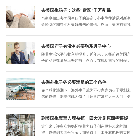
生宝宝孕妈更愿意去洛杉矶呢？有关这个问题，下面…
去美国生孩子：这些“雷区”千万别踩
当家庭做出去美国生孩子的决定，心中往往满是对新生
命降临的期待和对美好未来的憧憬。然而，美国有着独
特的文化、法律和生活环境，其中隐藏着一些容易让人
忽视的雷区。为了确保这段跨国孕育之旅平安顺利…
去美国产子有没有必要联系月子中心
随着生活水平与收入的提升，近年来，选择前往美国产
子的孕妈数量呈上升趋势，然而，在规划旅程的时候，
不少孕妈在出行方式上犯了难，纷纷咨询去美国产子有
没有必要联系月子中心？或者可以选择自由行？美…
去海外生子务必要满足的五个条件
在全球化浪潮下，海外生子成为不少家庭为孩子规划未
来的选择，期望借此为孩子开启更广阔的人生大门，提
供更优质的教育与成长环境，但这个选择并非一蹴而
就，需要具备一系列关键性的条件才行，那么，接下…
到美国生宝宝入境被拒，四大常见原因需警惕
近年来，许多准妈妈怀揣着为孩子创造更好未来的期
望，选择到美国生宝宝，期望孩子一出生就能拥有美国
公民身份，日后享受优质的教育资源和丰富的社会福