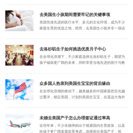
利，然而，在入境这一关键环节，部分准妈妈却遭遇
了…
去美国生小孩期间需要牢记的关键事项
美国凭借先进的医疗水平、多元的文化环境，成为不少
家庭生育的优选之地，然而，去美国生小孩并非一场说
走就走的轻松旅程，期间在情绪调节、饮食搭配、睡眠
质量以及法律遵循等方面，都需要准妈妈们给予高…
去洛杉矶生子如何挑选优质月子中心
在全球化浪潮下，不少家庭选择去洛杉矶生子，期望为
孩子铺就更广阔的未来，同时享受当地先进的医疗与教
育资源，然而，在这趟旅程之中，挑选一家合适的月子
中心是非常重要的，它关乎着整个过程的省心程度…
众多国人热衷到美国生宝宝的背后缘由
在全球化浪潮的推动下，越来越多的中国家庭把目光越
过重洋，锁定美国，计划到美国生宝宝，在遥远大海外
迎接新生命的降临，但是，这背后究竟隐藏着怎样的原
因呢？针对大家关注的这个问题，下面本文来详细…
未婚去美国产子怎么办理签证通过率高
近些年来，不少未婚孕妈出于规避国内生育政策，以及
给孩子更广阔发展前景考虑，选择前往美国产子，然