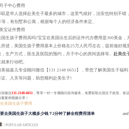
、月子中心费用
杉矶是华人选择赴美生子最多的城市，这里气候好，治安也特别不错，
万不等，有别墅和公寓，根据每个人的经济条件来定。
、美宝证件费用
美国生孩子费用高吗?宝宝在美国出生后的证件代办费用是300美金，
上所述，美国生孩子费用基本上价格在25万人民币左右，提前做好规
数，生产方式，医生及医院的预约，月子中心的房间选择等。
赴美生
在就来行动吧。
加美福嘉儿专业顾问微信【131 2148 6651】，带您了解美国生
签证、入关等问题，助您顺利赴美生子!
添加微信
131-2148-6651
，尊享一对一专属顾问咨询服务，免费获取​出国生子政策、签
海量案例视频分享！
在美国生孩子费用
要去美国生孩子大概多少钱？2分钟了解全程费用清单
an
章
/ POPULAR ARTICLES