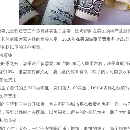
福嘉儿全程负责三个多月赴美生子生活，因考虑到在美国的待产及坐月
具体的跟大家选择的套餐来定。2020年
在美国生孩子费用
多少钱?
要包括以下的这些项目。
、机票钱
淡旺季之分，淡季差不多需要4000到8000元人民币左右，旺季直航
格的10%，也需要提前预定，婴儿蓝的数量有限，晚了的话可能就没
、签证费用
美生子签订的是B1/2类签证，费用第人160美金，DS160表格在线
、医疗费用
国的医院和医生分开收费，且在不同的城市那么收费有也不一样。待
，等到分娩时才去医院。以美福嘉儿所在的洛杉矶为例，顺产大约是50
、其他花销
妈除了生宝宝外，一定会安排喝玩乐，旅游，血拼的钱了，每个妈妈