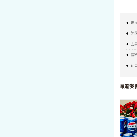
未
明
美
去
塞
到
最新案