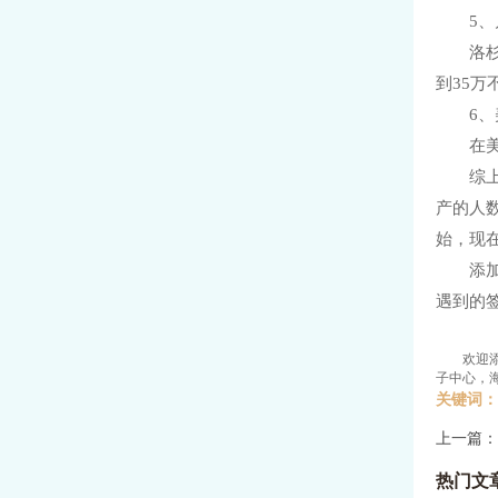
5
洛
到35
6
在
综
产的人
始，现
添
遇到的
欢迎
子中心，
关键词：
上一篇：
热门文