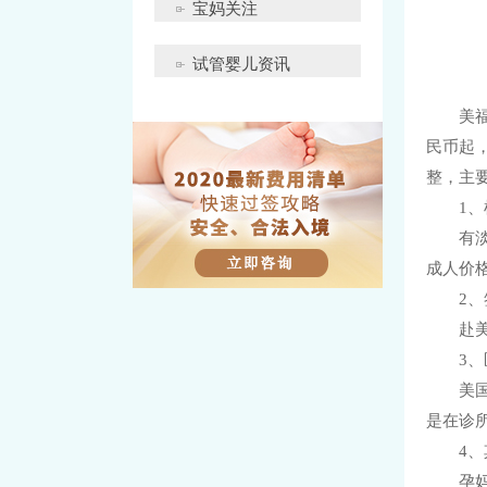
宝妈关注
试管婴儿资讯
美
民币起，
整，主
1
有
成人价
2
赴
3
美
是在诊所
4
孕