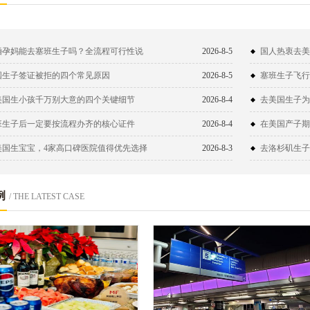
婚孕妈能去塞班生子吗？全流程可行性说
2026-8-5
国人热衷去美
！
国生子签证被拒的四个常见原因
2026-8-5
塞班生子飞行
美国生小孩千万别大意的四个关键细节
2026-8-4
去美国生子为
班生子后一定要按流程办齐的核心证件
2026-8-4
在美国产子期
美国生宝宝，4家高口碑医院值得优先选择
2026-8-3
去洛杉矶生子
例
/ THE LATEST CASE