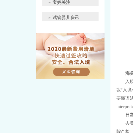
宝妈关注
试管婴儿资讯
海
入
张"入境
要懂语法
inte
日
去
院产检