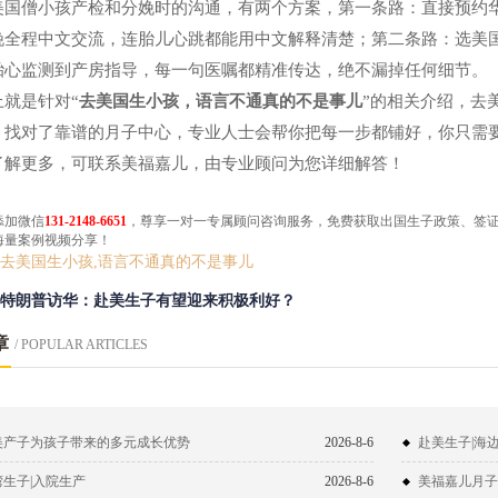
美国僧小孩产检和分娩时的沟通，有两个方案，第一条路：直接预约
娩全程中文交流，连胎儿心跳都能用中文解释清楚；第二条路：选美
胎心监测到产房指导，每一句医嘱都精准传达，绝不漏掉任何细节。
上就是针对“
去美国生小孩，语言不通真的不是事儿
”的相关介绍，去
，找对了靠谱的月子中心，专业人士会帮你把每一步都铺好，你只需
了解更多，可联系美福嘉儿，由专业顾问为您详细解答！
添加微信
131-2148-6651
，尊享一对一专属顾问咨询服务，免费获取​出国生子政策、签
海量案例视频分享！
去美国生小孩,语言不通真的不是事儿
特朗普访华：赴美生子有望迎来积极利好？
章
/ POPULAR ARTICLES
美产子为孩子带来的多元成长优势
2026-8-6
赴美生子|海
湾生子|入院生产
2026-8-6
美福嘉儿月子