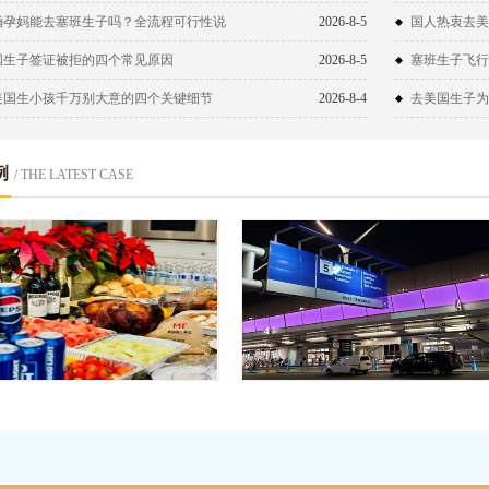
婚孕妈能去塞班生子吗？全流程可行性说
2026-8-5
国人热衷去美
！
国生子签证被拒的四个常见原因
2026-8-5
塞班生子飞行
美国生小孩千万别大意的四个关键细节
2026-8-4
去美国生子为
例
/ THE LATEST CASE
生子生活|感恩节聚餐
安排一家人赴美生子回
恩，分享一波热闹的感恩节现场，与美
宜，一切按计划顺利完
心情瞬间UP UP！感恩每一口味道，
美福嘉儿又帮助一个赴美生子家庭完成拥
那…
宝宝的心愿，现在工作人员已经把一家三