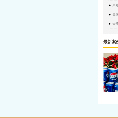
未
明
美
去
最新案
赴美
今日份感
食同框，