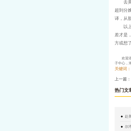
去
超到分
译，从
以
差才是
方或想
欢迎
子中心，
关键词：
上一篇：
热门文
赴
尔