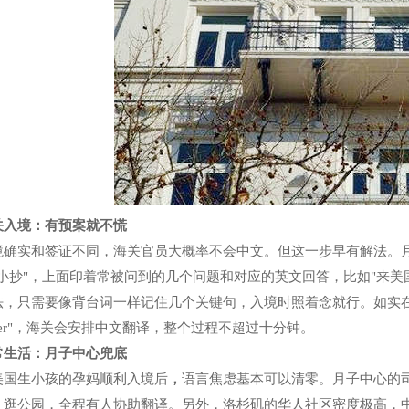
关入境：有预案就不慌
境确实和签证不同，海关官员大概率不会中文。但这一步早有解法。
小抄"，上面印着常被问到的几个问题和对应的英文回答，比如"来美国
，只需要像背台词一样记住几个关键句，入境时照着念就行。如实在背不下
rpreter"，海关会安排中文翻译，整个过程不超过十分钟。
常生活：
月子中心兜底
美国生小孩的孕妈顺利入境后
，
语言焦虑基本可以清零。月子中心的
、逛公园，全程有人协助翻译。另外，洛杉矶的华人社区密度极高，