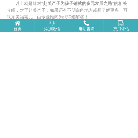
以上就是针对“
赴美产子为孩子铺就的多元发展
之路
”的相关
介绍，对于赴美产子，如果还有不明白的地方或想了解更多，可
联系美福嘉儿，由专业顾问为您详细解答！
首页
添加微信
电话咨询
费用评估
推荐阅读
赴美产子：面向孩子的深层价值解析
到美国生宝宝孕期全阶段注意事项
去美国生孩子全流程的核心细节
美国生子返程之前务必牢记的事情
赴美产子为孩子带来的多元成长优势
赴美生子|海边游玩+品尝美食