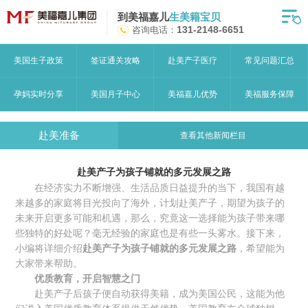
到美福嘉儿
生美籍宝贝
首页
咨询电话：
131-2148-6651
月子中心
美国生子政策
签证通关攻略
赴美产子医疗
常见问题汇总
美福嘉儿优势
孕妈实时分享
美国月子中心
美福嘉儿优势
美福服务保障
赴美流程
赴美准备
查看其他新闻栏目
月子中心服务
赴美产子为孩子铺就的多元发展之路
宝妈见证
在经济实力不断增强、生活品质日益提升的当下，我国有越
来越多的家庭将目光投向了海外，计划赴美产子，期望为孩子的
赴美攻略
未来开启更多可能和机遇，那么，究竟这一选择能为孩子带来哪
些独特的好处呢？毫无经验的家庭也是有些一头雾水。接下来，
赴美生子问答
小编将详细介绍
赴美产子为孩子铺就的多元发展之路
，希望能为
大家带来帮助。
关于美福嘉儿
优质教育，开启智慧之门
赴美产子后孩子便自动获得美籍，成为美国公民，这能为他