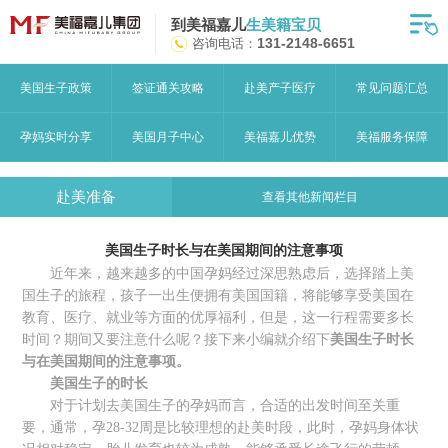
到美福嘉儿
生美籍宝贝
首页
咨询电话：
131-2148-6651
月子中心
美国生子政策
签证通关攻略
赴美产子医疗
常见问题汇总
美福嘉儿优势
孕妈实时分享
美国月子中心
美福嘉儿优势
美福服务保障
赴美流程
赴美准备
查看其他新闻栏目
月子中心服务
美国生子时长与在美国期间的注意事项
宝妈见证
近年来，越来越多的中国孕妈经过深思熟虑后，选择踏上美
国生子的旅程，孩子一出生便拥有美国国籍，将能够享受美国在
赴美攻略
教育、医疗、就业等方面的优厚福利，但是，这一行程需要多长
时间？期间又要注意什么呢？接下来小编就介绍下
美国生子时长
赴美生子问答
与在美国期间的注意事项。
美国生子
的
时长
关于美福嘉儿
对于计划去美国生子的孕妈而言，合适的出发时间至关重
要，通常，孕28-32周是比较理想的赴美时段，此时，孕妈身体状