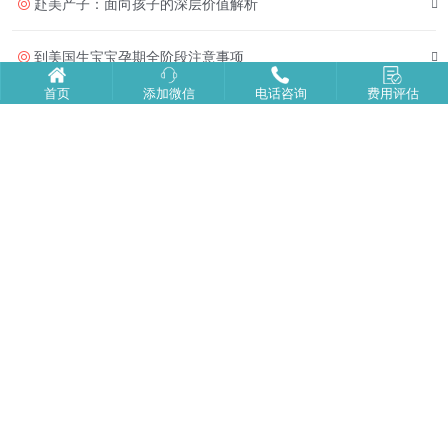
赴美产子：面向孩子的深层价值解析
到美国生宝宝孕期全阶段注意事项
首页
添加微信
电话咨询
费用评估
去美国生孩子全流程的核心细节
美国生子返程之前务必牢记的事情
赴美产子为孩子带来的多元成长优势
赴美生子|海边游玩+品尝美食
尔湾生子|入院生产
美福嘉儿月子中心：打造新生儿专属温柔守护
未婚孕妈能去塞班生子吗？全流程可行性说明！