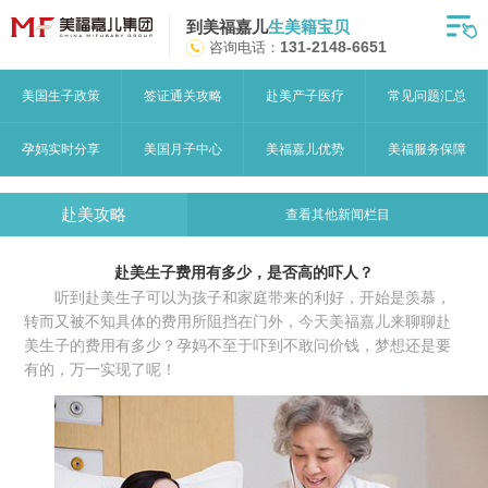
到美福嘉儿
生美籍宝贝
首页
咨询电话：
131-2148-6651
月子中心
美国生子政策
签证通关攻略
赴美产子医疗
常见问题汇总
美福嘉儿优势
孕妈实时分享
美国月子中心
美福嘉儿优势
美福服务保障
赴美流程
赴美攻略
查看其他新闻栏目
月子中心服务
赴美生子费用有多少，是否高的吓人？
宝妈见证
听到赴美生子可以为孩子和家庭带来的利好，开始是羡慕，
转而又被不知具体的费用所阻挡在门外，今天美福嘉儿来聊聊赴
赴美攻略
美生子的费用有多少？孕妈不至于吓到不敢问价钱，梦想还是要
有的，万一实现了呢！
赴美生子问答
关于美福嘉儿