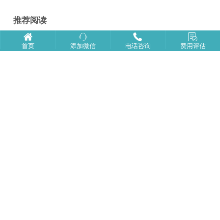
推荐阅读
美国产子期间不可忽视的四大生活细节
首页
添加微信
电话咨询
费用评估
揭秘中国孕妈为何热衷去美国生小孩
美国生子挑选医生需要综合考量的五大要点
在塞班生子后如何打包回国的行李
美国生子热门医院大盘点，助您轻松抉择
海外生子孕晚期需牢记的要点
究竟到美国生宝宝能给孩子带来什么好处