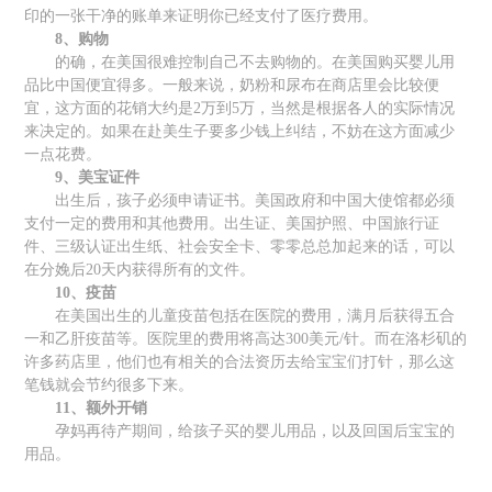
印的一张干净的账单来证明你已经支付了医疗费用。
8、购物
的确，在美国很难控制自己不去购物的。在美国购买婴儿用
品比中国便宜得多。一般来说，奶粉和尿布在商店里会比较便
宜，这方面的花销大约是2万到5万，当然是根据各人的实际情况
来决定的。如果在赴美生子要多少钱上纠结，不妨在这方面减少
一点花费。
9、美宝证件
出生后，孩子必须申请证书。美国政府和中国大使馆都必须
支付一定的费用和其他费用。出生证、美国护照、中国旅行证
件、三级认证出生纸、社会安全卡、零零总总加起来的话，可以
在分娩后20天内获得所有的文件。
10、疫苗
在美国出生的儿童疫苗包括在医院的费用，满月后获得五合
一和乙肝疫苗等。医院里的费用将高达300美元/针。而在洛杉矶的
许多药店里，他们也有相关的合法资历去给宝宝们打针，那么这
笔钱就会节约很多下来。
11、额外开销
孕妈再待产期间，给孩子买的婴儿用品，以及回国后宝宝的
用品。