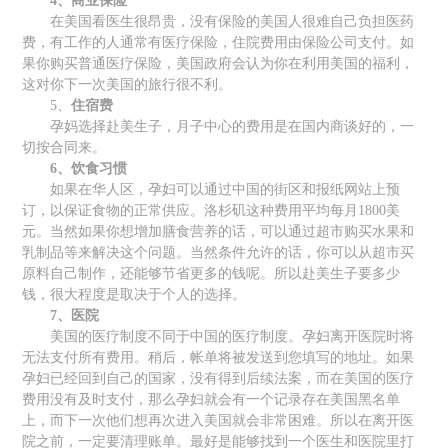
4、商业保险
在美国看医生很昂贵，没有保险的美国人很难自己负担医药
费，有工作的人通常有医疗保险，住院费用由保险公司支付。如
果你购买普通医疗保险，美国政府会认为你在利用美国的福利，
这对你下一次美国的旅行很不利。
5、
住宿费
孕妈选择赴美生子，月子中心的费用是在国内商谈好的，一
切按合同来。
6、饮食习惯
如果在华人区，孕妇可以通过中国的街区和报纸网站上预
订，以保证食物的正常供应。洛杉矶这种费用平均每月1800美
元。当然如果你想增加膳食营养的话，可以通过超市购买水果和
乳制品等来解决这个问题。当然条件允许的话，你可以从超市买
原料自己制作，还能够节省更多的钱呢。所以赴美生子要多少
钱，很大程度是取决于个人的选择。
7、医院
美国的医疗制度不同于中国的医疗制度。孕妇离开医院时将
无法支付所有费用。稍后，帐单将被发送到您填写的地址。如果
孕妇已经回到自己的国家，没有得到后续法案，而在美国的医疗
费用没有及时支付，那么孕妇就会有一个记录存在美国黑名单
上，而下一次他们想再次进入美国就会非常困难。所以在离开医
院之前，一定要清理账单。最好是能够找到一个医生和医院里打