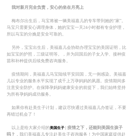
我对新月完全负责，安心的坐在月亮上
梅布尔出生后，马宝将被一辆美福嘉儿的专车带到她的“家”。
马宝只需要安心调理身体，她的宝宝一天24小时都有专业护理，
所以马宝的分娩是安全可靠的。
另外，宝宝出生后，美福嘉儿会协助办理宝宝的美国证明，比
如宝宝的护照，三级证明等。，并为回国后的子女入学、接种疫
苗和补种提供后续免费咨询服务。
疫情期间，美福嘉儿马宝陆续平安回国，无一例感染。美福嘉
儿以专业的服务水平实现了成千上万孕妈妈的夙愿。疫情期间多
注意安全防护。在保障孕妈妈健康安全的前提下，我们始终坚持
为所有孕妈妈成功服务。
如果你有赴美生子计划，建议尽快通过美福嘉儿办签证，不要
再错过机会了！
以上是给大家介绍的
| 疫情之下，还能到美国生孩子
美国生子
吗？
，我们美福嘉儿专注赴美生子咨询服务！为中国家庭提供赴