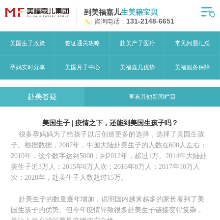
到美福嘉儿
生美籍宝贝
首页
咨询电话：
131-2148-6651
月子中心
美国生子政策
签证通关攻略
赴美产子医疗
常见问题汇总
美福嘉儿优势
孕妈实时分享
美国月子中心
美福嘉儿优势
美福服务保障
赴美流程
赴美答疑
查看其他新闻栏目
月子中心服务
美国生子 | 疫情之下，还能到美国生孩子吗？
宝妈见证
很多孕妈妈为了给孩子以后创造更多的选择，选择了美国生孩
子。根据数据，2007年，中国大陆赴美生子的人数在600人左右；
赴美攻略
2010年，这个数字达到5000；到2012年，超过1万。2014年大陆赴
美生子近3万人；2015年6万人次；2016年8万人；2017年10万人
赴美生子问答
次；2020年，赴美生子人数超过15万。
关于美福嘉儿
赴美生子的数量逐年增加，说明国内越来越多的家长看到了美
国生孩子的优势。但今年疫情导致很多赴美生子链接变得复杂，