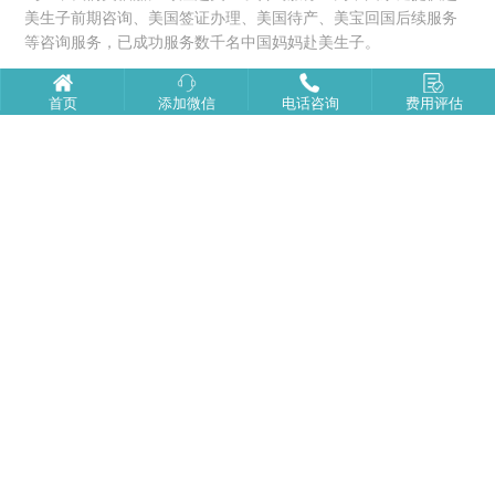
美生子前期咨询、美国签证办理、美国待产、美宝回国后续服务
等咨询服务，已成功服务数千名中国妈妈赴美生子。
推荐阅读
首页
添加微信
电话咨询
费用评估
如何识别正规美国月子中心，从哪里能看出来
美国生子时长与在美国期间的注意事项
去美国生孩子保险购买指南
去美国生小孩入境被拒的几大原因
美国签证政策有变？当前形势下还能赴美生子吗？
2025年还能入境去美国生孩子吗