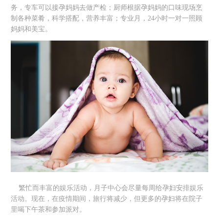
务，专车可以接孕妈妈去做产检；厨师根据孕妈妈的口味现场烹
制各种菜肴，科学搭配，营养丰富；专业月，24小时一对一照顾
妈妈和美宝。
繁忙而丰富的娱乐活动，月子中心会尽量每周给孕妇安排娱乐
活动。现在，在疫情期间，旅行将减少，但更多的孕妇将在院子
里喝下午茶和参加派对。