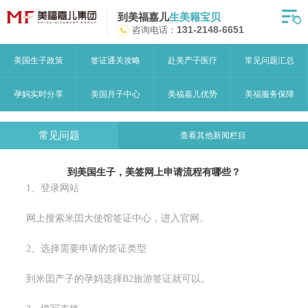
到美福嘉儿
生美籍宝贝
首页
咨询电话：
131-2148-6651
月子中心
美国生子政策
签证通关攻略
赴美产子医疗
常见问题汇总
美福嘉儿优势
孕妈实时分享
美国月子中心
美福嘉儿优势
美福服务保障
赴美流程
常见问题
查看其他新闻栏目
月子中心服务
到美国生子，美签网上申请流程有哪些？
宝妈见证
1、登录网站
赴美攻略
网上搜索米囯大使馆签证中心，进入官网。
赴美生子问答
2、选择需要申请的签证类型
关于美福嘉儿
到米囯产子的孕妈选择B2旅游签证就可以。