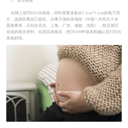
3、填写表格
在网上填写DS160表格，同时需要准备好5.1cm*5.1cm的电子照
片，选择距离自己较近、办事方便的美领馆（中国一共有五个米
囯领事馆，分别在北京、上海、广州、成都、沈阳），然后填写
后续的相关资料。在填完表格后，把DS160申请表和确认页打印出
来就好啦。