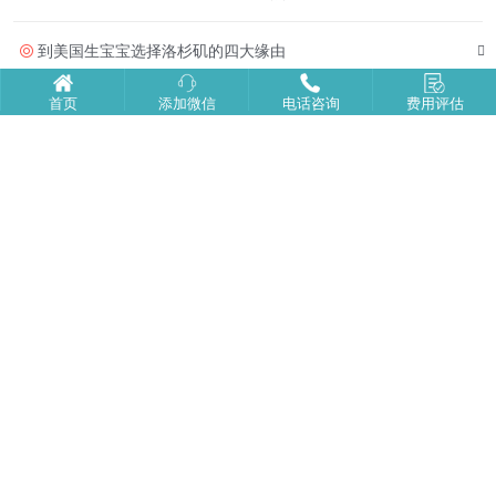
到美国生宝宝选择洛杉矶的四大缘由
首页
添加微信
电话咨询
费用评估
美福嘉儿首页
走进美福嘉儿
|
电话:131-2148-6651
广州：广州市天河区猎德IGC天盈广场
北京：北京市朝阳区北京财富中心
上海：上海市徐汇区汇京国际广场
深圳：深圳市福田区大中华国际贸易广场
美国公司：SHEPARD IRVINE ，CA92620
版权所有
美福嘉儿国际咨询有限公司
备案号：沪ICP备19029811号-7