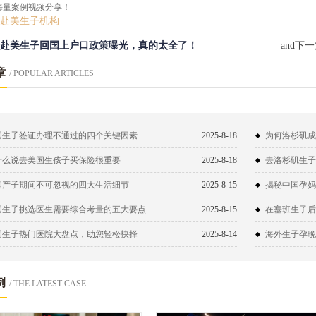
海量案例视频分享！
赴美生子机构
赴美生子回国上户口政策曝光，真的太全了！
and下
章
/ POPULAR ARTICLES
国生子签证办理不通过的四个关键因素
2025-8-18
为何洛杉矶成
什么说去美国生孩子买保险很重要
2025-8-18
去洛杉矶生子
国产子期间不可忽视的四大生活细节
2025-8-15
揭秘中国孕妈
国生子挑选医生需要综合考量的五大要点
2025-8-15
在塞班生子后
国生子热门医院大盘点，助您轻松抉择
2025-8-14
海外生子孕晚
例
/ THE LATEST CASE