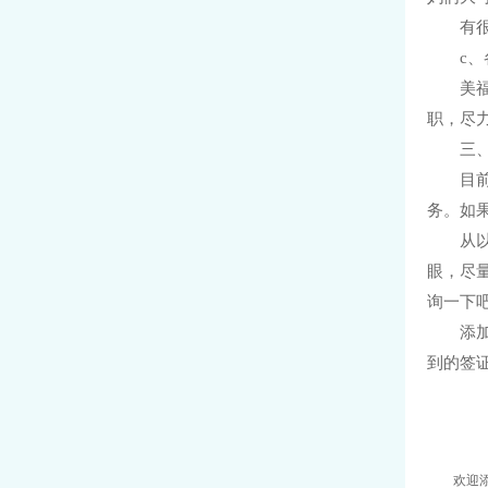
有
c
美
职，尽
三
目
务。如
从
眼，尽
询一下
添
到的签
欢迎