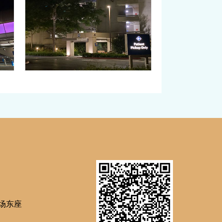
国事
赴美生子产前，妈妈在美国
成！
也多了这项检查
有美籍
孕妈妈们赴美生子为宝宝获取美籍优势的同时，
口…
当下的an全防护措施也很到位。通常，赴美生…
场东座