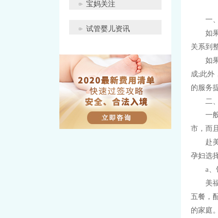
宝妈关注
一
试管婴儿资讯
如
关系到
如
成;此
的服务
二
一
市，而
赴
孕妇选
a
美
五餐，
的家庭