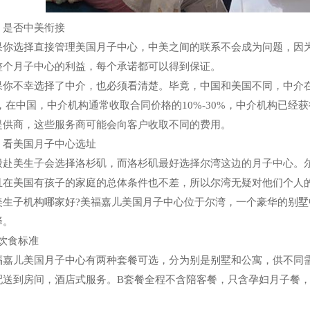
、是否中美衔接
果你选择直接管理美国月子中心，中美之间的联系不会成为问题，因
整个月子中心的利益，每个承诺都可以得到保证。
果你不幸选择了中介，也必须看清楚。毕竟，中国和美国不同，中介
外，在中国，中介机构通常收取合同价格的10%-30%，中介机构已
提供商，这些服务商可能会向客户收取不同的费用。
、看美国月子中心选址
般赴美生子会选择洛杉矶，而洛杉矶最好选择尔湾这边的月子中心。
且在美国有孩子的家庭的总体条件也不差，所以尔湾无疑对他们个人
美生子机构哪家好?美福嘉儿美国月子中心位于尔湾，一个豪华的别
择。
、饮食标准
福嘉儿美国月子中心有两种套餐可选，分为别是别墅和公寓，供不同
配送到房间，酒店式服务。B套餐全程不含陪客餐，只含孕妇月子餐
。