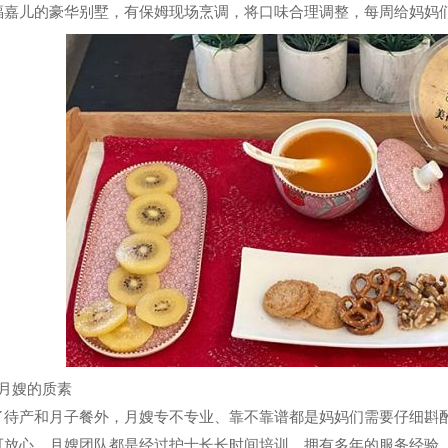
福嘉儿的豪华别墅，有保姆现场烹调，将口味合理调整，每周给妈妈
、月嫂的质素
了待产和月子餐外，月嫂专不专业、靠不靠谱都是妈妈们需要仔细斟
可放心，月嫂团队都是经过护士长长时间培训，拥有多年的服务经验