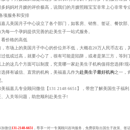
很多妈妈对月嫂的评价极高，说我们的月嫂照顾宝宝非常上心非常专
、各项服务和安排
福嘉儿美国月子中心设立了各个部门，如客房、销售、签证、餐饮部
力为每一个孕妈提供完善的赴美生子一站式服务。
、看价格的高低
前，市场上的美国月子中心的价位并不低，大概在20万人民币左右，
果过低或过高，就要小心了，很有可能是陷阱，或者是第三方，等到
以上的这几个方面可以制度，究竟哪一家赴美生子机构值得您选择!现
量选择有诚信、直营的机构，美福嘉儿作为
赴美生子最好机构
之一，
吧。
加美福嘉儿专业顾问微信【131 2148 6651】，带您了解美国生
证、入关等问题，助您顺利赴美生子!
添加微信
131-2148-6651
，尊享一对一专属顾问咨询服务，免费获取​出国生子政策、签