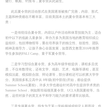
健行、帆船、钓鱼等，夏令营从此诞生。
此后夏令营的活动形式在美国逐渐被推广完善，内容、形式、
主题和种类都在不断丰富。目前美国本土的夏令营基本有三大
类：
一是传统综合夏令营。内容以户外活动和体育技能为主，适合
初中以下的低龄儿童参加，举办方多为美国当地的教育组织或公
益组织，包括博物馆等，重在培养孩子的独立性、创造性、团队
精神及领导力，让孩子身心全面发展，如普西文教育2016年推荐
学生参加的PALI Camp、童子军夏令营等。
二是学习型综合夏令营。多为高年级学校提供，课程多且优
质，不仅有数理化，还有文学、戏剧、艺术、电脑等课程，甚至
模拟法庭、模拟联合国、辩论课等，部分课程还可以积累大学学
分。美国很多私立高中从 8年级(初中阶段)开始，都会提供
Summer School(夏校)，许多大学也都会针对高中生提供学术类的
Summer School，例如斯坦福领英夏令营、UCLA美国夏校等。当
然，这些对孩子的英文水平和学习能力的要求通常比较高。
三是专项夏令营。指专为于某一学科领域或特定人群而设，也