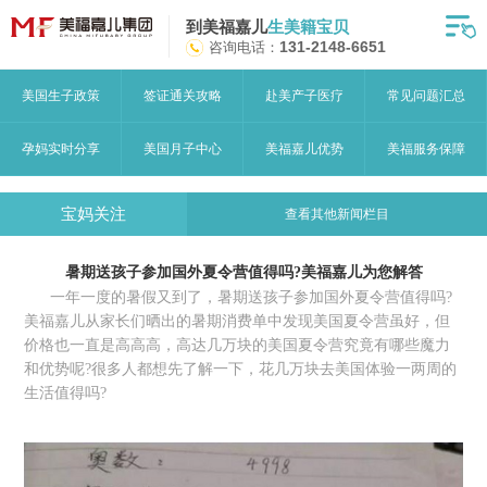
到美福嘉儿
生美籍宝贝
首页
咨询电话：
131-2148-6651
月子中心
美国生子政策
签证通关攻略
赴美产子医疗
常见问题汇总
美福嘉儿优势
孕妈实时分享
美国月子中心
美福嘉儿优势
美福服务保障
赴美流程
宝妈关注
查看其他新闻栏目
月子中心服务
暑期送孩子参加国外夏令营值得吗?美福嘉儿为您解答
宝妈见证
一年一度的暑假又到了，暑期送孩子参加国外夏令营值得吗?
美福嘉儿从家长们晒出的暑期消费单中发现美国夏令营虽好，但
赴美攻略
价格也一直是高高高，高达几万块的美国夏令营究竟有哪些魔力
和优势呢?很多人都想先了解一下，花几万块去美国体验一两周的
赴美生子问答
生活值得吗?
关于美福嘉儿