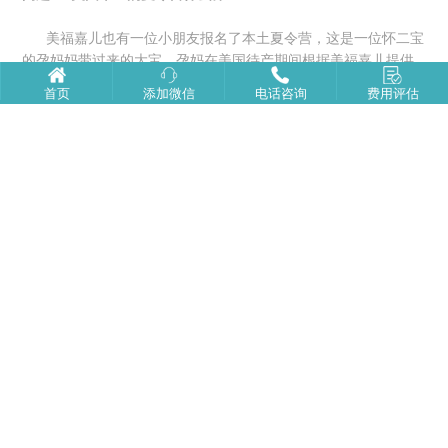
美福嘉儿也有一位小朋友报名了本土夏令营，这是一位怀二宝
的孕妈妈带过来的大宝，孕妈在美国待产期间根据美福嘉儿提供
的学校信息选择了当地学校的夏令营，这里只有很少的几个华裔
首页
添加微信
电话咨询
费用评估
小孩，其他都是美国人，全天自由活动，除了大家的集体活动，
其他时间都是自己安排和学习，可选项目有很多：机器人、编
程、桌游、烘焙等。手也不洗就吃东西，自己尿湿了自己穿脱衣
服。
在此期间，孕妈妈发现美国孩子都非常自信，绝大多数孩子非
常活泼外向，见到任何人都能打招呼聊天，大方自然不扭捏。而
且小姑娘也都很厉害，在草地上跑得很快，甚至还能翻跟头。美
国的孩子很独立，能走以后基本上没有抱着的，一家几个小朋友
都是自己拿着东西走。在图书馆，还看到很多三五岁的小朋友自
己询问管理员，语言表达和沟通能力很强。
此外，美国还有家庭夏令营(family camp)，是父母和孩子一起
参加的，白天家长和孩子有各自单独的活动项目和课程，小朋友
去儿童营与其他小朋友一起上课、做手工、运动、玩耍，同时家
长们在营地参加成人活动或自行休息，到了晚上孩子和爸爸妈妈